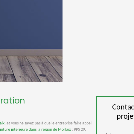
oration
Contac
proje
aix
, et vous ne savez pas à quelle entreprise faire appel
inture intérieure dans la région de Morlaix
: PPS 29.