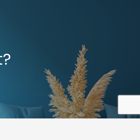
t?
recaptcha