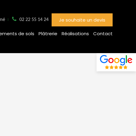
Je souhaite un devis
rmé
02 22 55 14 24
ements de sols
Plâtrerie
Réalisations
Contact